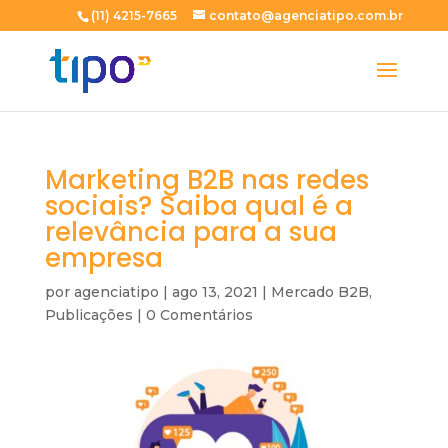
(11) 4215-7665
contato@agenciatipo.com.br
Marketing B2B nas redes
sociais? Saiba qual é a
relevância para a sua
empresa
por
agenciatipo
|
ago 13, 2021
|
Mercado B2B
,
Publicações
|
0 Comentários