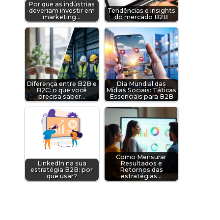
Por que as indústrias
deveriam investir em
Tendências e insights
marketing…
do mercado B2B
Diferença entre B2B e
Dia Mundial das
B2C: o que você
Mídias Sociais: Táticas
precisa saber…
Essenciais para B2B
Como Mensurar
LinkedIn na sua
Resultados e
estratégia B2B: por
Retornos das
que usar?
estratégias…