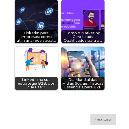
LinkedIn para
Como o Marketing
empresas: como
Gera Leads
utilizar a rede social…
Qualificados para o…
LinkedIn na sua
Dia Mundial das
estratégia B2B: por
Mídias Sociais: Táticas
que usar?
Essenciais para B2B
Pesquisar