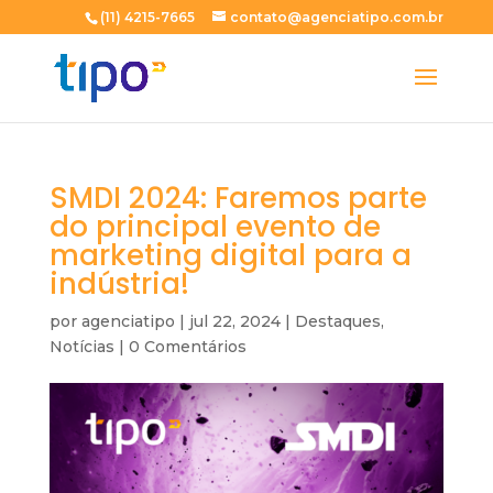
(11) 4215-7665
contato@agenciatipo.com.br
SMDI 2024: Faremos parte
do principal evento de
marketing digital para a
indústria!
por
agenciatipo
|
jul 22, 2024
|
Destaques
,
Notícias
|
0 Comentários