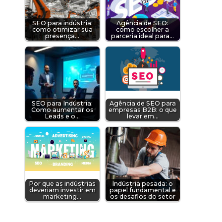
SEO para indústria:
Agência de SEO:
como otimizar sua
como escolher a
presença…
parceria ideal para…
SEO para Indústria:
Agência de SEO para
Como aumentar os
empresas B2B: o que
Leads e o…
levar em…
Por que as indústrias
Indústria pesada: o
deveriam investir em
papel fundamental e
marketing…
os desafios do setor