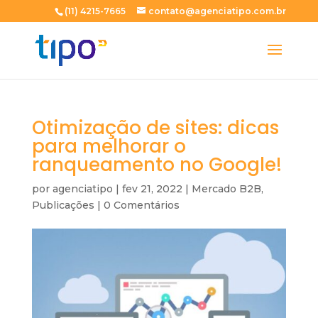
(11) 4215-7665
contato@agenciatipo.com.br
Otimização de sites: dicas
para melhorar o
ranqueamento no Google!
por
agenciatipo
|
fev 21, 2022
|
Mercado B2B
,
Publicações
|
0 Comentários